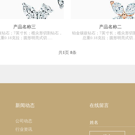
产品名称三
产品名称二
嵌钻石；7英寸长；榄尖形切割钻石，
铂金镶嵌钻石；7英寸长；榄尖形切
重0.18克拉；圆形明亮式切......
总重0.18克拉；圆形明亮式切....
共
1
页
8
条
新闻动态
在线留言
公司动态
姓名
行业资讯