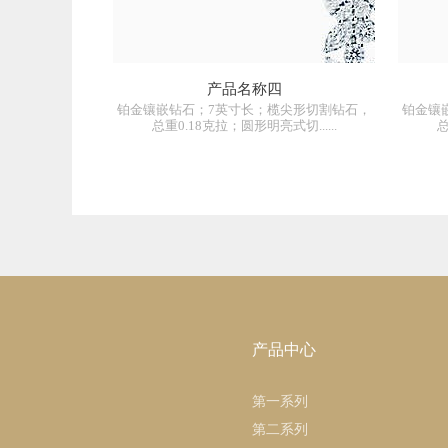
产品名称四
铂金镶嵌钻石；7英寸长；榄尖形切割钻石，
铂金镶
总重0.18克拉；圆形明亮式切......
总
产品中心
第一系列
第二系列